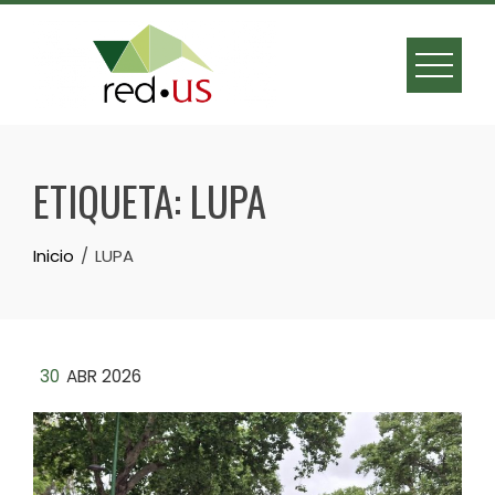
Skip
to
content
ETIQUETA:
LUPA
Inicio
LUPA
30
ABR 2026