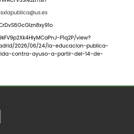
KWWACfV3SNazmsh
 usxlapublica@us.es
CrDvS6GcGIzn8xy91o
Mn9kFV9p2Xk4HIyMCaPnJ-P1q2P/view?
adrid/2026/06/24/la-educacion-publica-
ida-contra-ayuso-a-partir-del-14-de-