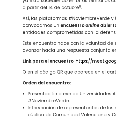
ya está sucediendo en otros territorios 
6
a partir del 14 de octubre
.
Así, las plataformas #NoviembreVerde y 
convocamos un
encuentro
online
abiert
entidades comprometidas con la defensa
Este encuentro nace con la voluntad de s
avanzar hacia una respuesta conjunta en
Link para el encuentro
:
https://meet.go
O en el código QR que aparece en el cart
Orden del encuentro:
Presentación breve de Universidades A
#NoviembreVerde.
Intervención de representantes de lo
pública de Comunidad Valenciana y C