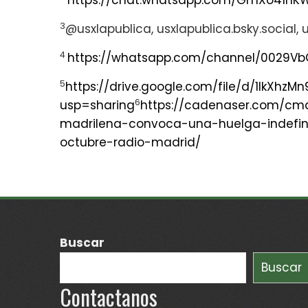
https://chat.whatsapp.com/GmXo41n
3
@usxlapublica, usxlapublica.bsky.social,
4
https://whatsapp.com/channel/0029Vb
5
https://drive.google.com/file/d/1lkXhz
6
usp=sharing
https://cadenaser.com/cm
madrilena-convoca-una-huelga-indefin
octubre-radio-madrid/
Buscar
Buscar
Contactanos