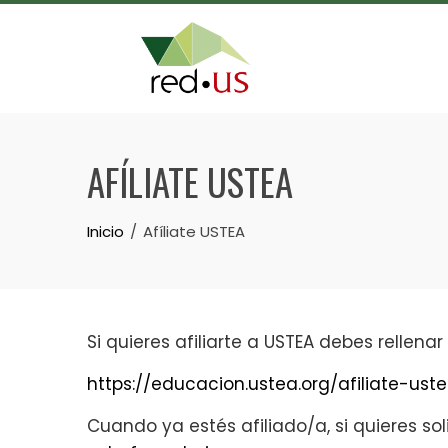
Skip
to
content
AFÍLIATE USTEA
Inicio
Afíliate USTEA
Si quieres afiliarte a USTEA debes rellenar
https://educacion.ustea.org/afiliate-us
Cuando ya estés afiliado/a, si quieres soli