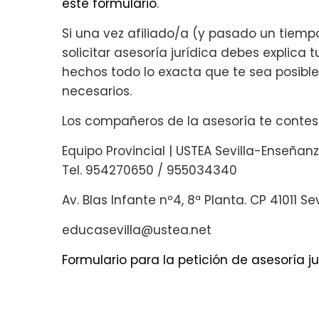
este formulario
.
Si una vez afiliado/a (y pasado un tiemp
solicitar asesoría jurídica debes explica 
hechos todo lo exacta que te sea posibl
necesarios.
Los compañeros de la asesoría te contest
Equipo Provincial | USTEA Sevilla-Enseñan
Tel. 954270650 / 955034340
Av. Blas Infante nº4, 8ª Planta. CP 41011 Sev
educasevilla@ustea.net
Formulario para la petición de asesoría ju