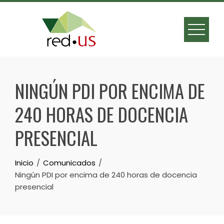
Skip
to
content
NINGÚN PDI POR ENCIMA DE
240 HORAS DE DOCENCIA
PRESENCIAL
Inicio
Comunicados
Ningún PDI por encima de 240 horas de docencia
presencial