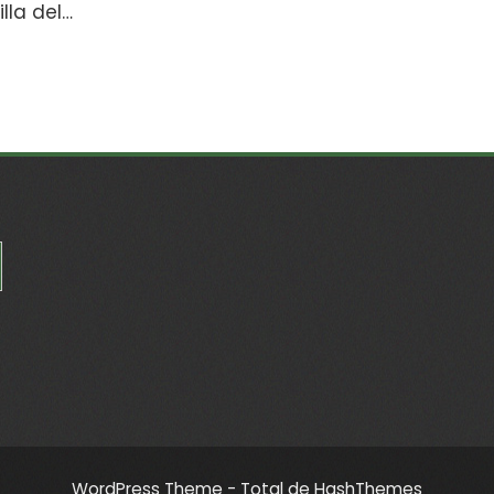
illa del…
WordPress Theme - Total
de HashThemes