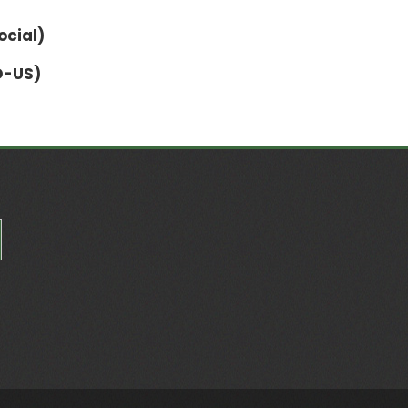
ocial)
D-US)