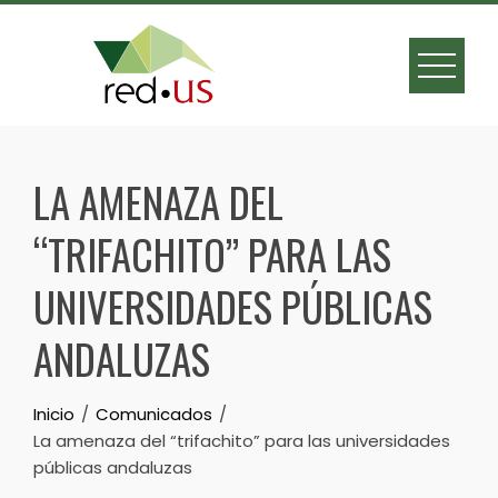
Skip
to
content
LA AMENAZA DEL
“TRIFACHITO” PARA LAS
UNIVERSIDADES PÚBLICAS
ANDALUZAS
Inicio
Comunicados
La amenaza del “trifachito” para las universidades
públicas andaluzas