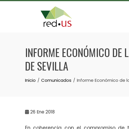
Skip
to
content
INFORME ECONÓMICO DE LA
DE SEVILLA
Inicio
Comunicados
Informe Económico de la 
26
Ene 2018
En coherencia con el compromiso de t