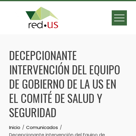
Skip
to
content
DECEPCIONANTE
INTERVENCIÓN DEL EQUIPO
DE GOBIERNO DE LA US EN
EL COMITÉ DE SALUD Y
SEGURIDAD
Inicio
Comunicados
Decepcionante intervención del Equipo de