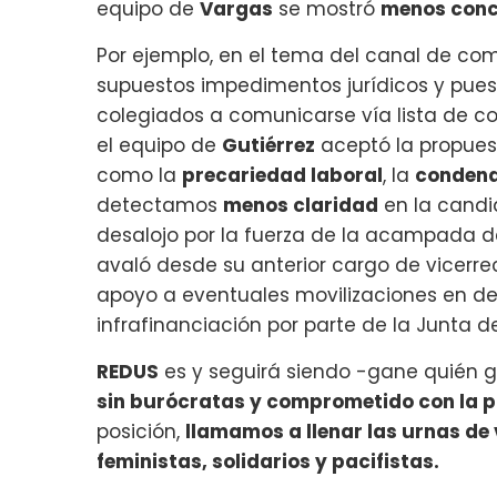
equipo de
Vargas
se mostró
menos conc
Por ejemplo, en el tema del canal de com
supuestos impedimentos jurídicos y pues
colegiados a comunicarse vía lista de co
el equipo de
Gutiérrez
aceptó la propues
como la
precariedad laboral
, la
condena 
detectamos
menos claridad
en la candi
desalojo por la fuerza de la acampada d
avaló desde su anterior cargo de vicerr
apoyo a eventuales movilizaciones en def
infrafinanciación por parte de la Junta d
REDUS
es y seguirá siendo -gane quién 
sin burócratas y comprometido con la pl
posición,
llamamos a llenar las urnas de
feministas, solidarios y pacifistas.