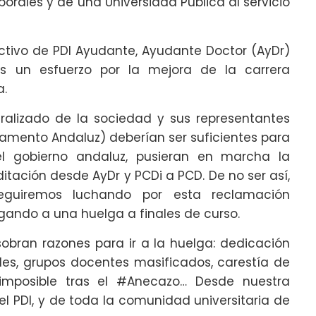
orales y de una Universidad Pública al servicio
ctivo de PDI Ayudante, Ayudante Doctor (AyDr)
es un esfuerzo por la mejora de la carrera
a.
eralizado de la sociedad y sus representantes
lamento Andaluz) deberían ser suficientes para
el gobierno andaluz, pusieran en marcha la
tación desde AyDr y PCDi a PCD. De no ser así,
seguiremos luchando por esta reclamación
egando a una huelga a finales de curso.
 sobran razones para ir a la huelga: dedicación
es, grupos docentes masificados, carestía de
 imposible tras el #Anecazo… Desde nuestra
l PDI, y de toda la comunidad universitaria de