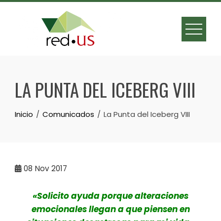
Skip
to
content
LA PUNTA DEL ICEBERG VIII
Inicio
Comunicados
La Punta del Iceberg VIII
08
Nov 2017
«Solicito ayuda porque alteraciones
emocionales llegan a que piensen en