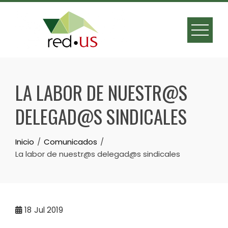
Skip
to
content
LA LABOR DE NUESTR@S
DELEGAD@S SINDICALES
Inicio
Comunicados
La labor de nuestr@s delegad@s sindicales
18
Jul 2019