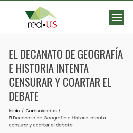
Skip
to
content
EL DECANATO DE GEOGRAFÍA
E HISTORIA INTENTA
CENSURAR Y COARTAR EL
DEBATE
Inicio
Comunicados
El Decanato de Geografía e Historia intenta
censurar y coartar el debate